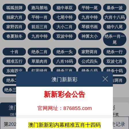
呱呱挂牌
跑马禁地
稳中单双
平特一尾
暴杀一波
独家六肖
平特一肖
七尾中特
九肖中特
六肖十八码
家野四肖
前后三肖
大小二肖
琴棋书画
稳中八尾
春夏秋冬
九肖中特
双波中特
神算大小
绝杀一肖一
尾
十肖
绝杀二肖
绝杀一头
家野两肖
绝杀一行
精准五行
草菜肉肖
八肖16码
公式四头
双波七肖
东南西北
红蓝绿肖
绝杀三肖
绝杀八码
绝杀十码
澳门新新彩
绝杀二尾
合数单双
日夜生肖
文武生肖
左右两肖
绝杀三肖图
四组三连肖
新新彩
会公告
澳门新新彩
新澳彩
香港彩
官网网址：876855.com
08月08日开奖
08月08日开奖
08月08日开奖
第
2026219
期
距下期开奖：
19:03:32
查看历史记录
澳门新新彩内幕精准五肖十四码