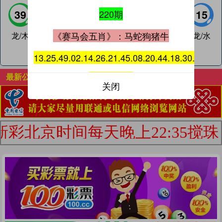
39
30
14
23
37
21
15
220期
《赛马会五肖》：马蛇狗猪牛
龙/木
牛/水
蛇/水
猴/水
马/土
狗/土
龙/水
2026220期 2026/08/08 22点35分 星期六
13.25
.49
.02.14
.26.21.45.08.20.44
.18.30.42
最新公告：
澳门澳门新新彩官方网站
平特肖：狗
关闭
平特二连：狗
-马
彩北京时间每天晚上22:35搅珠
开奖时间:
22:35
开奖网址:
官网网址
：876855.com